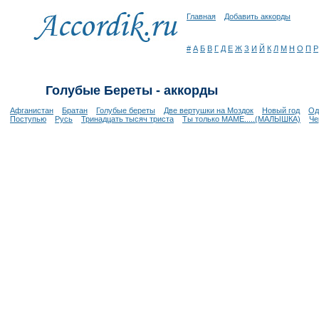
Главная
Добавить аккорды
#
А
Б
В
Г
Д
Е
Ж
З
И
Й
К
Л
М
Н
О
П
Р
Голубые Береты - аккорды
Афганистан
Братан
Голубые береты
Две вертушки на Моздок
Новый год
Од
Поступью
Русь
Тринадцать тысяч триста
Ты только МАМЕ.....(МАЛЫШКА)
Че