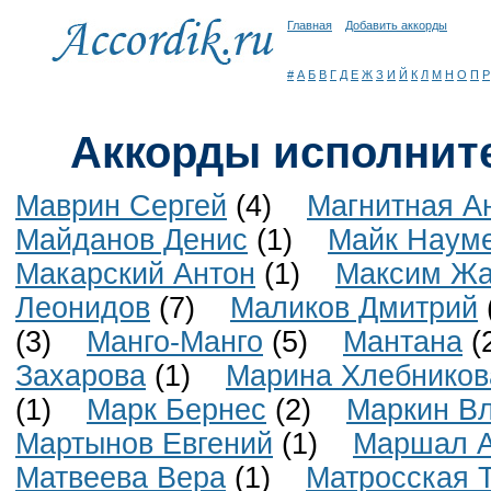
Главная
Добавить аккорды
#
А
Б
В
Г
Д
Е
Ж
З
И
Й
К
Л
М
Н
О
П
Р
Аккорды исполните
Маврин Сергей
(4)
Магнитная А
Майданов Денис
(1)
Майк Наум
Макарский Антон
(1)
Максим Жа
Леонидов
(7)
Маликов Дмитрий
(3)
Манго-Манго
(5)
Мантана
(
Захарова
(1)
Марина Хлебников
(1)
Марк Бернес
(2)
Маркин В
Мартынов Евгений
(1)
Маршал А
Матвеева Вера
(1)
Матросская 