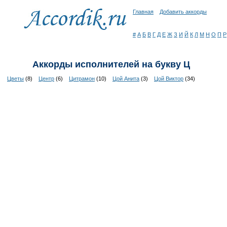
Главная
Добавить аккорды
#
А
Б
В
Г
Д
Е
Ж
З
И
Й
К
Л
М
Н
О
П
Р
Аккорды исполнителей на букву Ц
Цветы
(8)
Центр
(6)
Цитрамон
(10)
Цой Анита
(3)
Цой Виктор
(34)