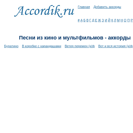
Главная
Добавить аккорды
#
А
Б
В
Г
Д
Е
Ж
З
И
Й
К
Л
М
Н
О
П
Р
Песни из кино и мультфильмов - аккорды
Буратино
В коробке с карандашами
Ветер перемен (к/ф
Вот и вся история (к/ф